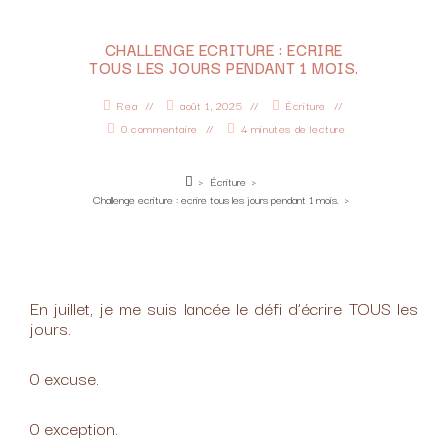
CHALLENGE ECRITURE : ECRIRE
TOUS LES JOURS PENDANT 1 MOIS.
Rea
août 1, 2025
Écriture
0 commentaire
4 minutes de lecture
>
Écriture
>
Challenge ecriture : ecrire tous les jours pendant 1 mois.
>
En juillet, je me suis lancée le défi d’écrire TOUS les
jours.
0 excuse.
0 exception.