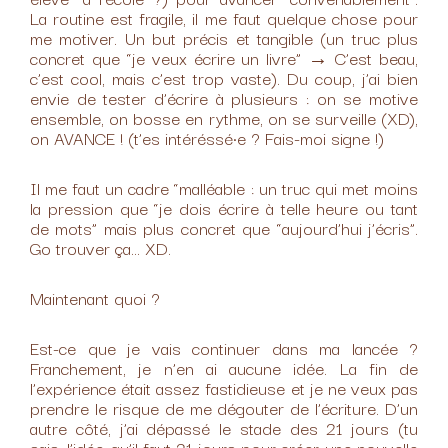
La routine est fragile, il me faut quelque chose pour
me motiver. Un but précis et tangible (un truc plus
concret que “je veux écrire un livre” → C’est beau,
c’est cool, mais c’est trop vaste). Du coup, j’ai bien
envie de tester d’écrire à plusieurs : on se motive
ensemble, on bosse en rythme, on se surveille (XD),
on AVANCE ! (t’es intéréssé•e ? Fais-moi signe !)
Il me faut un cadre “malléable : un truc qui met moins
la pression que “je dois écrire à telle heure ou tant
de mots” mais plus concret que “aujourd’hui j’écris”.
Go trouver ça… XD.
Maintenant quoi ?
Est-ce que je vais continuer dans ma lancée ?
Franchement, je n’en ai aucune idée. La fin de
l’expérience était assez fastidieuse et je ne veux pas
prendre le risque de me dégouter de l’écriture. D’un
autre côté, j’ai dépassé le stade des 21 jours (tu
sais, l’idée qu’il faut 21 jours pour créer une nouvelle